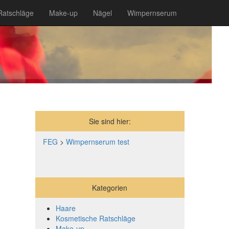
Ratschläge
Make-up
Nägel
Wimpernserum
Sie sind hier:
FEG
>
Wimpernserum test
Kategorien
Haare
Kosmetische Ratschläge
Make-up