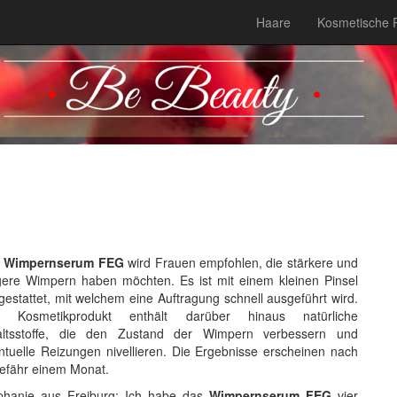
Haare
Kosmetische 
s
Wimpernserum FEG
wird Frauen empfohlen, die stärkere und
gere Wimpern haben möchten. Es ist mit einem kleinen Pinsel
gestattet, mit welchem eine Auftragung schnell ausgeführt wird.
 Kosmetikprodukt enthält darüber hinaus natürliche
altsstoffe, die den Zustand der Wimpern verbessern und
ntuelle Reizungen nivellieren. Die Ergebnisse erscheinen nach
efähr einem Monat.
phanie aus Freiburg: Ich habe das
Wimpernserum FEG
vier