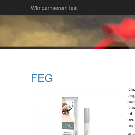
Wimpernserum test
FEG
Da
län
aus
Das
Inh
eve
ung
Ste