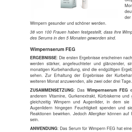
Mon
deu
der
Wimpern gesunder und schöner werden.
38 von 100 Frauen haben festgestellt, dass ihre Wi
des Serums in den 5 Monaten geworden sind.
Wimpernserum FEG
ERGEBNISSE
: Die ersten Ergebnisse erscheinen n
werden stärker, angefeuchteter und glänzender, si
monatigen Kurbehandlung, sind die endgültigen Ergeb
sehen. Zur Erhaltung der Ergebnisse der Kurbeha
weiteren Monat anzuwenden, alle zwei oder drei Tage.
ZUSAMMENSETZUNG
: Das
Wimpernserum FEG
e
anderem Vitamine, Gurkenextrakt, Kürbiskerne und 
gleichzeitig Wimpern und Augenlider, in dem sie
Augenlidern hingegen Feuchtigkeit spenden und si
Reaktionen bewirken. Jedoch Allergiker können auf
sein.
ANWENDUNG
: Das Serum für Wimpern FEG hat eine d