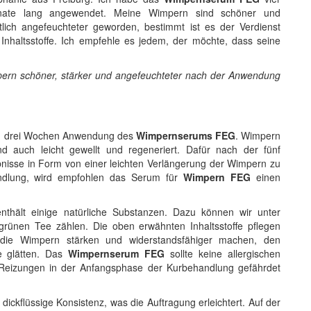
ate lang angewendet. Meine Wimpern sind schöner und
tlich angefeuchteter geworden, bestimmt ist es der Verdienst
 Inhaltsstoffe. Ich empfehle es jedem, der möchte, dass seine
mpern schöner, stärker und angefeuchteter nach der Anwendung
ach drei Wochen Anwendung des
Wimpernserums FEG
. Wimpern
nd auch leicht gewellt und regeneriert. Dafür nach der fünf
nisse in Form von einer leichten Verlängerung der Wimpern zu
ndlung, wird empfohlen das Serum für
Wimpern FEG
einen
nthält einige natürliche Substanzen. Dazu können wir unter
grünen Tee zählen. Die oben erwähnten Inhaltsstoffe pflegen
 die Wimpern stärken und widerstandsfähiger machen, den
e glätten. Das
Wimpernserum FEG
sollte keine allergischen
 Reizungen in der Anfangsphase der Kurbehandlung gefährdet
ickflüssige Konsistenz, was die Auftragung erleichtert. Auf der