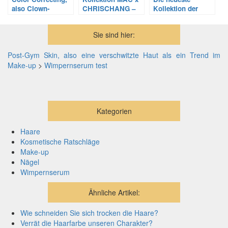
also Clown-
CHRISCHANG –
Kollektion der
Contouring –
Kosmetikprodukte
Kosmetikprodukte
worin besteht
in wunderbaren
Essence für
Sie sind hier:
diese Technik?
Farben
Frühling 2020
Post-Gym Skin, also eine verschwitzte Haut als ein Trend im
Make-up
>
Wimpernserum test
Kategorien
Haare
Kosmetische Ratschläge
Make-up
Nägel
Wimpernserum
Ähnliche Artikel:
Wie schneiden Sie sich trocken die Haare?
Verrät die Haarfarbe unseren Charakter?