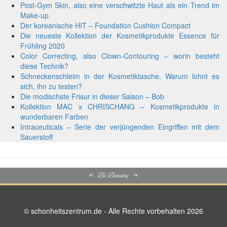
Post-Gym Skin, also eine verschwitzte Haut als ein Trend im
Make-up
Der koreanische HIT – Foundation Cushion Compact
Die neueste Kollektion der Kosmetikprodukte Essence für
Frühling 2020
Color Correcting, also Clown-Contouring – worin besteht
diese Technik?
Schneckenschleim in der Kosmetiktasche. Warum lohnt es
sich, ihn zu testen?
Die modischste Frisur in dieser Saison – Bob
Kollektion MAC x CHRISCHANG – Kosmetikprodukte in
wunderbaren Farben
Intraceuticals – Serie der verjüngenden Eingriffen mit dem
Sauerstoff
© schonheitszentrum.de - Alle Rechte vorbehalten 2026