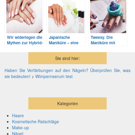
Wir widerlegen die
Japanische
Tweexy. Die
Mythen zur Hybrid-
Maniküre – eine
Maniküre mit
Maniküre
Regenerationskur
einem kleinen
für strapazierte
Gadget ist sehr
Sie sind hier:
Nägel
einfach!
Haben Sie Verfärbungen auf den Nägeln? Überprüfen Sie, was
sie bedeuten!
>
Wimpernserum test
Kategorien
Haare
Kosmetische Ratschläge
Make-up
Nägel